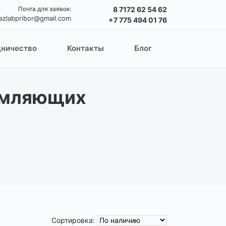
Почта для заявок:
8 7172 62 54 62
azlabpribor@gmail.com
+7 775 494 01 76
дничество
Контакты
Блог
емляющих
Сортировка: